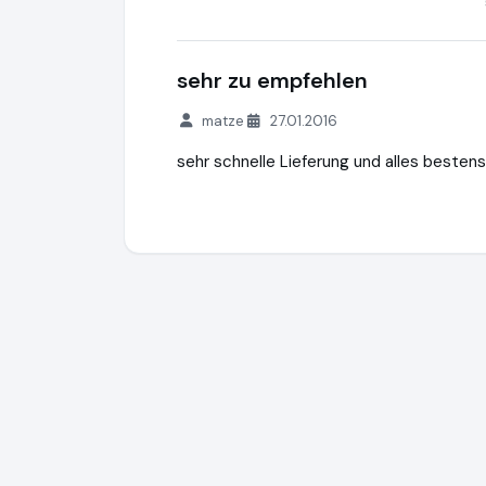
sehr zu empfehlen
matze
27.01.2016
sehr schnelle Lieferung und alles besten
Kamin-Store24.de
https://www.kamin-st