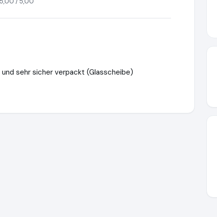
5,00 / 5,00
s und sehr sicher verpackt (Glasscheibe)
ore24.de
https://www.ausgezeichnet.org/media/685d1cee40162