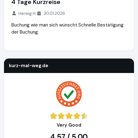
4 Tage Kurzreise
Herwig H.
30.01.2026
Buchung wie man sich wünscht.Schnelle Bestätigung
der Buchung.
kurz-mal-weg.de
http://www.kurz-mal-weg.de
https://www
kurz-mal-weg.de
Very Good
4,57 / 5,00