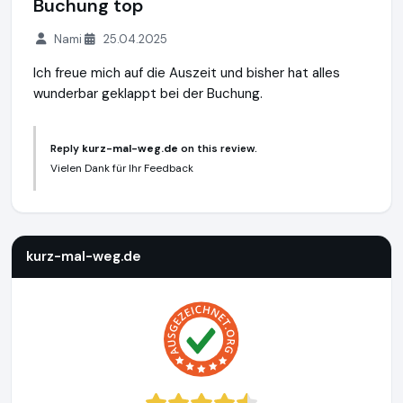
Buchung top
Nami
25.04.2025
Ich freue mich auf die Auszeit und bisher hat alles
wunderbar geklappt bei der Buchung.
Reply
kurz-mal-weg.de
on this review.
Vielen Dank für Ihr Feedback
kurz-mal-weg.de
http://www.kurz-mal-weg.de
https://www
kurz-mal-weg.de