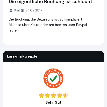
Die eigentliche Buchung ist schlecht.
Karl
24.09.2017
Die Buchung, die Bezahlung ist zu kompliziert.
Müsste über Karte oder am besten über Paypal
laufen.
kurz-mal-weg.de
http://www.kurz-mal-weg.de
https://www
kurz-mal-weg.de
Sehr Gut