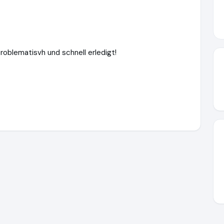
oblematisvh und schnell erledigt!
eg.de
https://www.ausgezeichnet.org/media/656f06f5c62379e