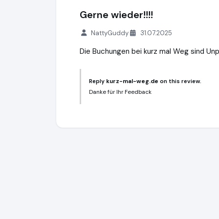
Gerne wieder!!!!
NattyGuddy
31.07.2025
Die Buchungen bei kurz mal Weg sind Unpr
Reply
kurz-mal-weg.de
on this review.
Danke für Ihr Feedback
kurz-mal-weg.de
http://www.kurz-mal-w