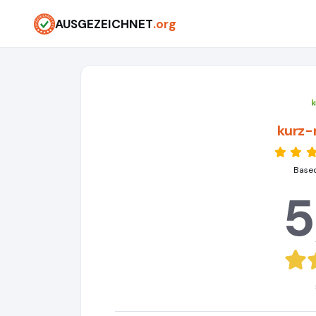
AUSGEZEICHNET
.org
kurz-
Based
5