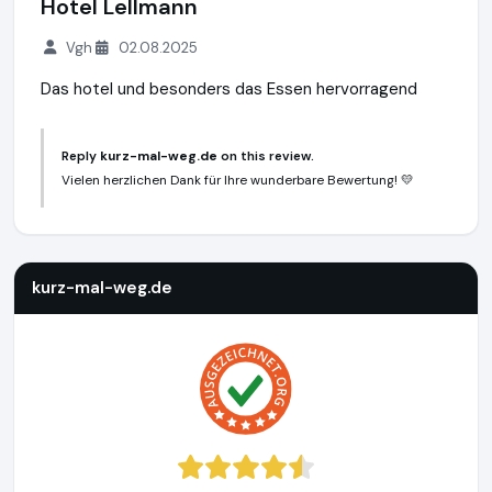
Hotel Lellmann
Vgh
02.08.2025
Das hotel und besonders das Essen hervorragend
Reply
kurz-mal-weg.de
on this review.
Vielen herzlichen Dank für Ihre wunderbare Bewertung! 💛
kurz-mal-weg.de
http://www.kurz-mal-weg.de
https://www
kurz-mal-weg.de