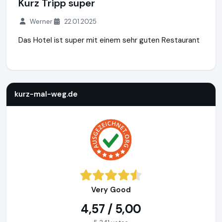
Kurz Tripp super
Werner
22.01.2025
Das Hotel ist super mit einem sehr guten Restaurant
kurz-mal-weg.de
http://www.kurz-mal-weg.de
https://www
kurz-mal-weg.de
Very Good
4,57 / 5,00