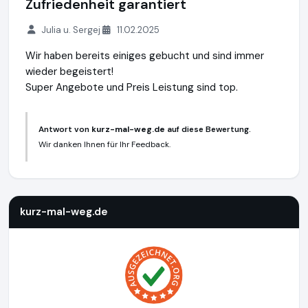
Zufriedenheit garantiert
Julia u. Sergej
11.02.2025
Wir haben bereits einiges gebucht und sind immer
wieder begeistert!
Super Angebote und Preis Leistung sind top.
Antwort von
kurz-mal-weg.de
auf diese Bewertung.
Wir danken Ihnen für Ihr Feedback.
kurz-mal-weg.de
http://www.kurz-mal-weg.de
https://www
kurz-mal-weg.de