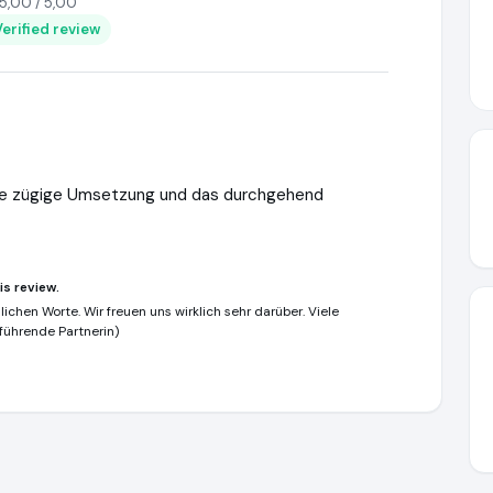
5,00 / 5,00
Verified review
 die zügige Umsetzung und das durchgehend
is review.
lichen Worte. Wir freuen uns wirklich sehr darüber. Viele
führende Partnerin)
/www.lentz-detektei.de
https://www.ausgezeichnet.org/media/