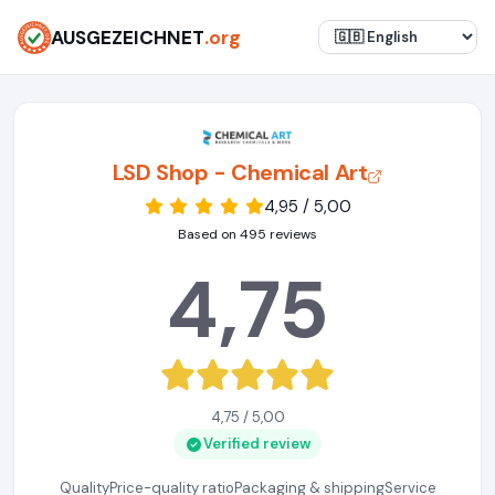
AUSGEZEICHNET
.org
LSD Shop - Chemical Art
4,95 / 5,00
Based on 495 reviews
4,75
4,75 / 5,00
Verified review
Quality
Price-quality ratio
Packaging & shipping
Service