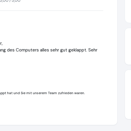
5,00 / 5,00
r,
lung des Computers alles sehr gut geklappt. Sehr
klappt hat und Sie mit unserem Team zufrieden waren.
www.ausgezeichnet.org/media/691af53e39c92d5f6a0dec1d