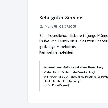
Sehr guter Service
Maria
03.07.2025
Sehr freundliche, hilfsbereite junge Männe
Es hat von Termin bis zur letzten Einstel
geduldige Mitarbeiter,
Kam sehr empfehlen
Antwort von
McFoxx
auf diese Bewertung.
Vielen Dank für das tolle Feedback! 😊
Wir freuen uns sehr, dass alles reibungslos ge
Danke für Ihre Empfehlung!
Ihr McFoxx-Team 🦊
McFoxx
https://www.mcfoxx.de
https://