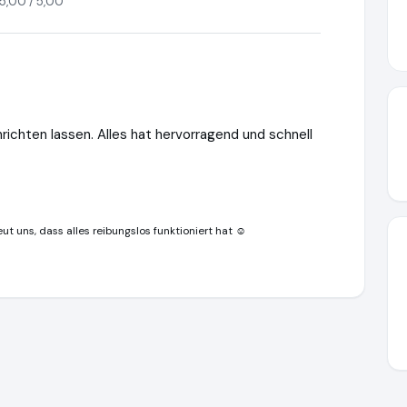
5,00 / 5,00
richten lassen. Alles hat hervorragend und schnell
ut uns, dass alles reibungslos funktioniert hat ☺️
www.ausgezeichnet.org/media/691af53e39c92d5f6a0dec1d