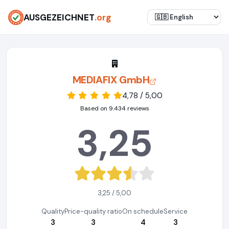
AUSGEZEICHNET
.org
MEDIAFIX GmbH
4,78 / 5,00
Based on 9.434 reviews
3,25
3,25 / 5,00
Quality
Price-quality ratio
On schedule
Service
3
3
4
3