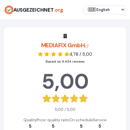
AUSGEZEICHNET
.org
MEDIAFIX GmbH
4,78 / 5,00
Based on 9.434 reviews
5,00
5,00 / 5,00
Quality
Price-quality ratio
On schedule
Service
5
5
5
5