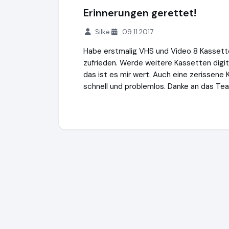
Erinnerungen gerettet!
Silke
09.11.2017
Habe erstmalig VHS und Video 8 Kassetten
zufrieden. Werde weitere Kassetten digital
das ist es mir wert. Auch eine zerissene
schnell und problemlos. Danke an das Te
medienrettung
http://www.medienrettun