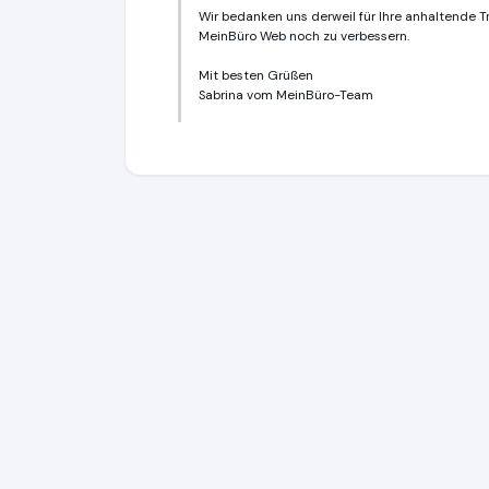
Wir bedanken uns derweil für Ihre anhaltende 
MeinBüro Web noch zu verbessern.
Mit besten Grüßen
Sabrina vom MeinBüro-Team
WISO MeinBüro
https://www.meinbuero.d