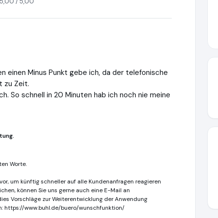
5,00 / 5,00
en einen Minus Punkt gebe ich, da der telefonische
t zu Zeit.
ch. So schnell in 20 Minuten hab ich noch nie meine
tung.
ten Worte.
or, um künftig schneller auf alle Kundenanfragen reagieren
reichen, können Sie uns gerne auch eine E-Mail an
rdies Vorschläge zur Weiterentwicklung der Anwendung
en: https://www.buhl.de/buero/wunschfunktion/