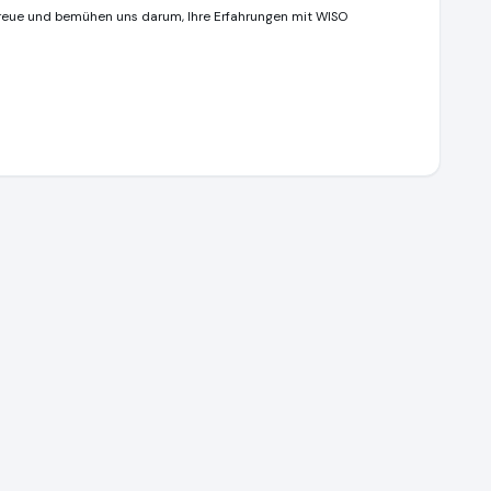
Treue und bemühen uns darum, Ihre Erfahrungen mit WISO
e
https://www.ausgezeichnet.org/media/6786212b1ca053fffe04a