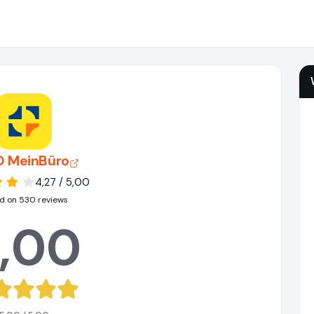
 MeinBüro
4,27 / 5,00
d on 530 reviews
,00