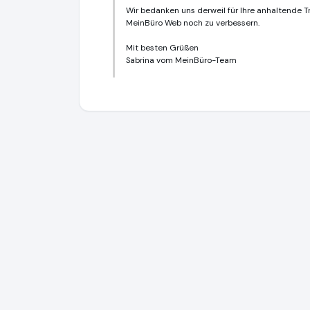
Wir bedanken uns derweil für Ihre anhaltende 
MeinBüro Web noch zu verbessern.
Mit besten Grüßen
Sabrina vom MeinBüro-Team
WISO MeinBüro
https://www.meinbuero.d