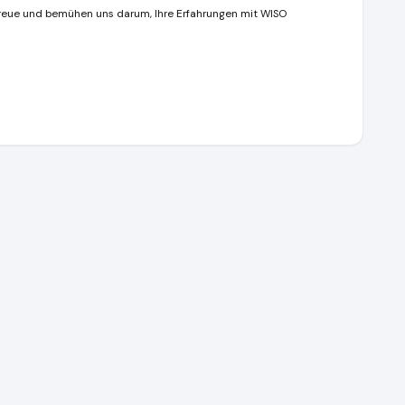
Treue und bemühen uns darum, Ihre Erfahrungen mit WISO
e
https://www.ausgezeichnet.org/media/6786212b1ca053fffe04a