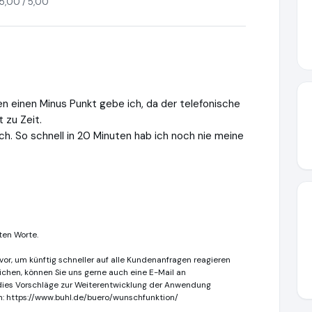
5,00 / 5,00
en einen Minus Punkt gebe ich, da der telefonische
t zu Zeit.
ch. So schnell in 20 Minuten hab ich noch nie meine
ten Worte.
or, um künftig schneller auf alle Kundenanfragen reagieren
reichen, können Sie uns gerne auch eine E-Mail an
rdies Vorschläge zur Weiterentwicklung der Anwendung
en: https://www.buhl.de/buero/wunschfunktion/