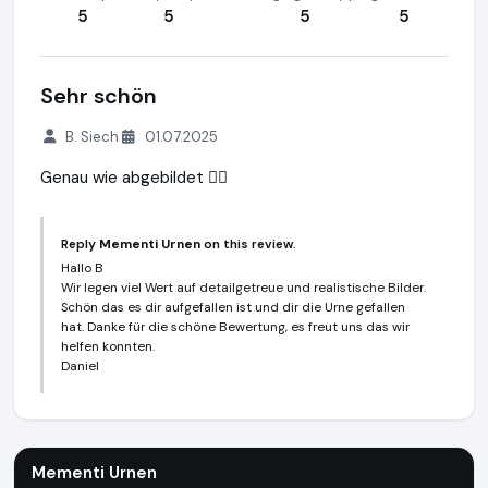
5
5
5
5
Sehr schön
B. Siech
01.07.2025
Genau wie abgebildet 👌🏻
Reply
Mementi Urnen
on this review.
Hallo B
Wir legen viel Wert auf detailgetreue und realistische Bilder.
Schön das es dir aufgefallen ist und dir die Urne gefallen
hat. Danke für die schöne Bewertung, es freut uns das wir
helfen konnten.
Daniel
Mementi Urnen
https://www.mementi-urnen.de
Mementi Urnen