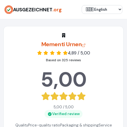
AUSGEZEICHNET
.org
Mementi Urnen
4,89 / 5,00
Based on 325 reviews
5,00
5,00 / 5,00
Verified review
Quality
Price-quality ratio
Packaging & shipping
Service