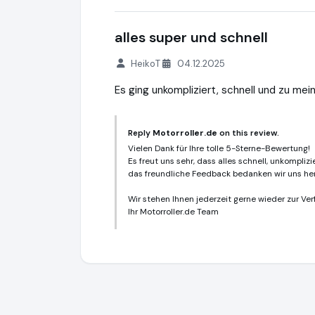
alles super und schnell
HeikoT
04.12.2025
Es ging unkompliziert, schnell und zu mein
Reply
Motorroller.de
on this review.
Vielen Dank für Ihre tolle 5-Sterne-Bewertung!
Es freut uns sehr, dass alles schnell, unkomplizi
das freundliche Feedback bedanken wir uns her
Wir stehen Ihnen jederzeit gerne wieder zur Ve
Ihr Motorroller.de Team
Motorroller.de
https://www.motorroller.de