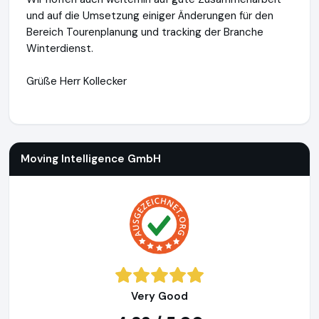
und auf die Umsetzung einiger Änderungen für den
Bereich Tourenplanung und tracking der Branche
Winterdienst.
Grüße Herr Kollecker
Moving Intelligence GmbH
https://movingintelligence.de
ht
Moving Intelligence GmbH
Very Good