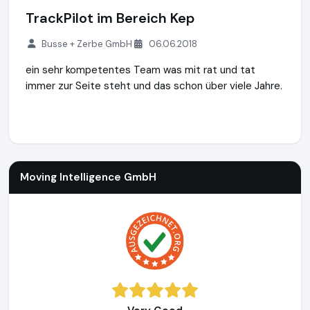
TrackPilot im Bereich Kep
Busse + Zerbe GmbH
06.06.2018
ein sehr kompetentes Team was mit rat und tat
immer zur Seite steht und das schon über viele Jahre.
Moving Intelligence GmbH
https://movingintelligence.de
ht
Moving Intelligence GmbH