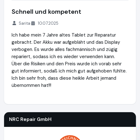
Schnell und kompetent
Sarita
10.07.2025
Ich habe mein 7 Jahre altes Tablet zur Reparatur
gebracht. Der Akku war aufgebläht und das Display
verbogen. Es wurde alles fachmännisch und zügig
repariert, sodass ich es wieder verwenden kann.
Über die Risiken und den Preis wurde ich vorab sehr
gut informiert, sodaß ich mich gut aufgehoben fühlte.
Ich bin sehr froh, dass diese heikle Arbeit jemand
übernommen hat!!!
NRC Repair GmbH
http://www.notebook-repair-corner.at
ht
NRC Repair GmbH