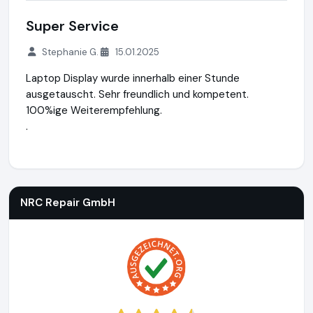
Super Service
Stephanie G.
15.01.2025
Laptop Display wurde innerhalb einer Stunde
ausgetauscht. Sehr freundlich und kompetent.
100%ige Weiterempfehlung.
.
NRC Repair GmbH
http://www.notebook-repair-corner.at
ht
NRC Repair GmbH