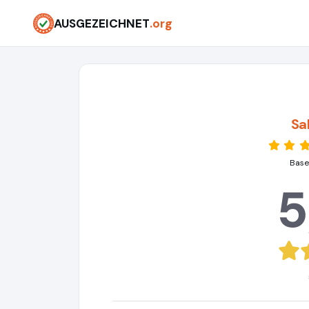
AUSGEZEICHNET
.org
Sa
Based
5