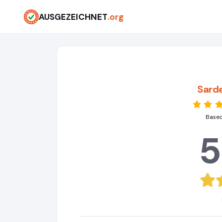
AUSGEZEICHNET
.org
Sard
Based
5