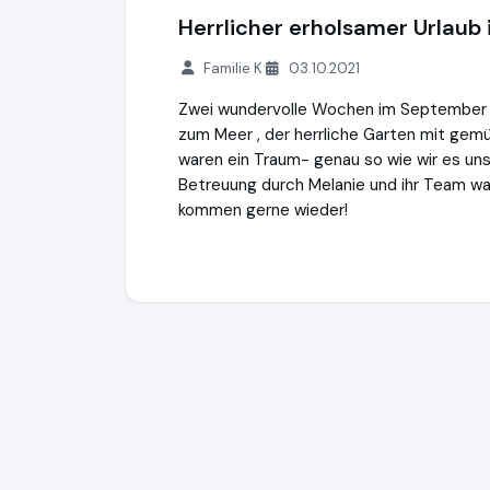
Herrlicher erholsamer Urlaub i
Familie K
03.10.2021
Zwei wundervolle Wochen im September in 
zum Meer , der herrliche Garten mit gem
waren ein Traum- genau so wie wir es uns
Betreuung durch Melanie und ihr Team war
kommen gerne wieder!
Sardegna GmbH
https://www.sardinien.de