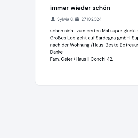
immer wieder schön
Sylwia G.
27.10.2024
schon nicht zum ersten Mal super glückli
Großes Lob geht auf Sardegna gmbH. Sup
nach der Wohnung /Haus. Beste Betreuung,
Danke
Fam. Geier /Haus Il Conchi 42.
Sardegna GmbH
https://www.sardinien.de