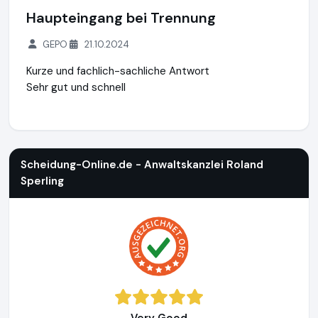
Haupteingang bei Trennung
GEPO
21.10.2024
Kurze und fachlich-sachliche Antwort
Sehr gut und schnell
Scheidung-Online.de - Anwaltskanzlei Roland Sperling
https
Scheidung-Online.de - Anwaltskanzlei Roland
Sperling