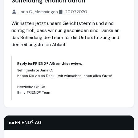
Scheidung endlich durch
Jana C., Memmingen
20.07.2020
Wir hatten jetzt unsern Gerichtstermin und sind
richtig froh, dass wir nun geschieden sind. Danke an
das Scheidung.de-Team für die Unterstützung und
den reibungsfreien Ablauf.
Reply
iurFRIEND® AG
on this review.
Sehr geehrte Jana C.,
haben Sie vielen Dank - wir wünschen Ihnen alles Gute!
Herzliche Grüße
Ihr iurFRIEND® Team
iurFRIEND® AG
https://www.scheidung.de
iurFRIEND® AG