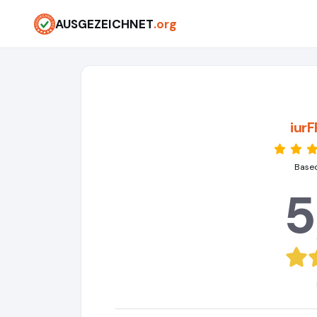
AUSGEZEICHNET
.org
iur
Based
5