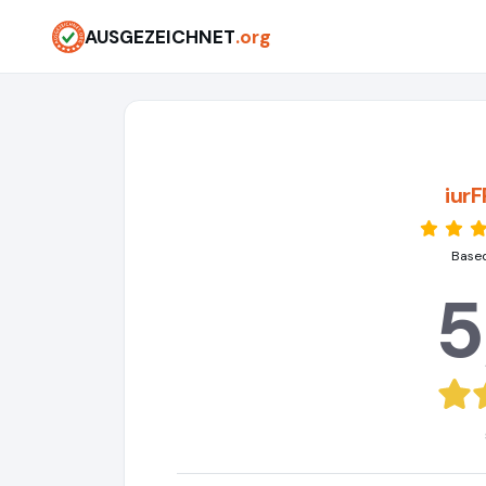
AUSGEZEICHNET
.org
iur
Based
5