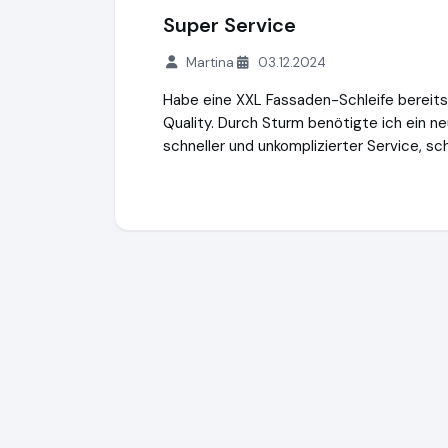
Super Service
Martina
03.12.2024
Habe eine XXL Fassaden-Schleife bereits 
Quality. Durch Sturm benötigte ich ein n
schneller und unkomplizierter Service, s
Fritsche Company Lda. Schleifenparadies