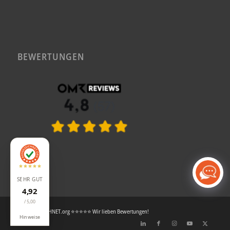
BEWERTUNGEN
SEHR GUT
4,92
/ 5,00
© AUSGEZEICHNET.org ⭐⭐⭐⭐⭐ Wir lieben Bewertungen!
Hinweise