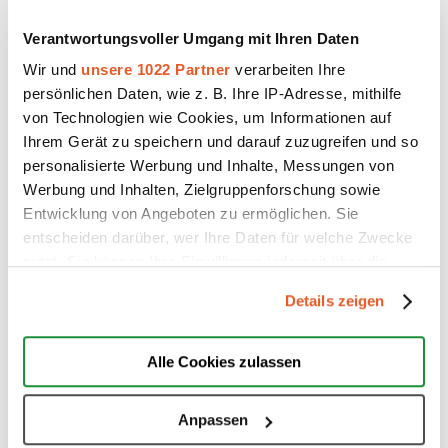
Verantwortungsvoller Umgang mit Ihren Daten
Wir und
unsere 1022 Partner
verarbeiten Ihre
persönlichen Daten, wie z. B. Ihre IP-Adresse, mithilfe
von Technologien wie Cookies, um Informationen auf
Ihrem Gerät zu speichern und darauf zuzugreifen und so
personalisierte Werbung und Inhalte, Messungen von
Werbung und Inhalten, Zielgruppenforschung sowie
Entwicklung von Angeboten zu ermöglichen. Sie
entscheiden darüber, wer Ihre Daten für welche Zwecke
nutzt. Sie können Ihre Einwilligung jederzeit über die
Cookie-Erklärung oder durch Klicken auf das Privacy
Weitere Optionen
Details zeigen
Trigger Symbol ändern oder widerrufen
Hier können Sie die Inhalte unserer Website
durchsuchen.
Wenn Sie es erlauben, würden wir auch gerne:
Alle Cookies zulassen
Informationen über Ihre geografische Lage erfassen,
welche bis auf einige Meter genau sein können
Anpassen
Ihr Gerät durch aktives Scannen nach bestimmten
Hier können Sie mit uns
Kontakt
aufnehmen.