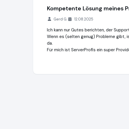
Kompetente Lösung meines P
Gerd G.
12.08.2025
Ich kann nur Gutes berichten, der Support
Wenn es (selten genug) Probleme gibt, is
da.
Für mich ist ServerProfis ein super Provid
Serverprofis
https://www.serverprofis.de