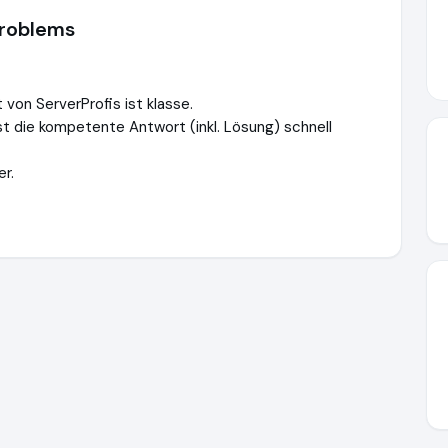
roblems
 von ServerProfis ist klasse.
t die kompetente Antwort (inkl. Lösung) schnell
er.
https://www.ausgezeichnet.org/media/64909f2b49961a77ec24