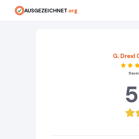
AUSGEZEICHNET
.org
G. Drexl
Based
5