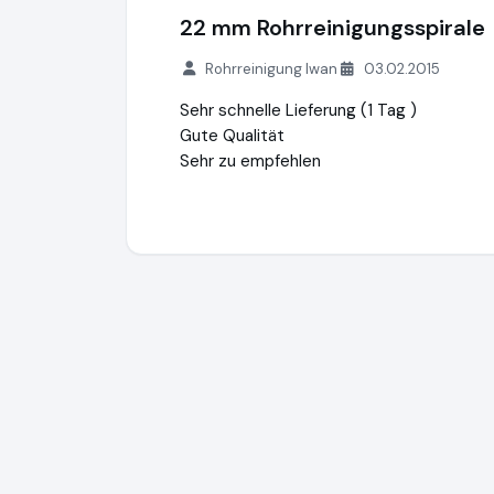
22 mm Rohrreinigungsspirale
Rohrreinigung Iwan
03.02.2015
Sehr schnelle Lieferung (1 Tag )
Gute Qualität
Sehr zu empfehlen
G. Drexl GmbH & Co. KG
http://shop.g-dre