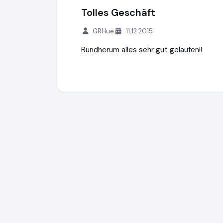
Tolles Geschäft
GRHue
11.12.2015
Rundherum alles sehr gut gelaufen!!
G. Drexl GmbH & Co. KG
http://shop.g-dre