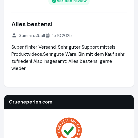
Verified review
Alles bestens!
Gummifußball
15.10.2025
Super flinker Versand. Sehr guter Support mittels
Produktvideos.Sehr gute Ware. Bin mit dem Kauf sehr
zufrieden! Also insgesamt: Alles bestens, gerne
wieder!
Grueneperlen.com
https://shop.grueneperlen.com
https:/
Grueneperlen.com