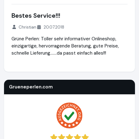
Bestes Service!!!
Christian
20.07.2018
Grüne Perlen: Toller sehr informativer Onlineshop,
einzigartige, hervorragende Beratung, gute Preise,
schnelle Lieferung.......da passt einfach alles!!!
Grueneperlen.com
https://shop.grueneperlen.com
https:/
Grueneperlen.com