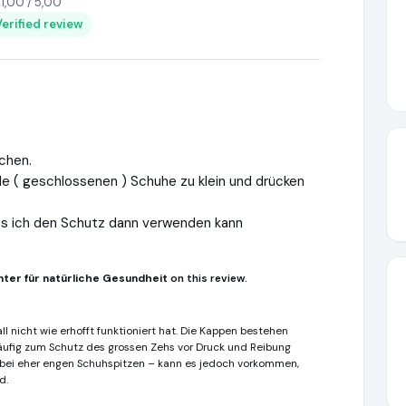
1,00 / 5,00
Verified review
chen.
le ( geschlossenen ) Schuhe zu klein und drücken
s ich den Schutz dann verwenden kann
ter für natürliche Gesundheit
on this review.
ll nicht wie erhofft funktioniert hat. Die Kappen bestehen
ufig zum Schutz des grossen Zehs vor Druck und Reibung
bei eher engen Schuhspitzen – kann es jedoch vorkommen,
d.