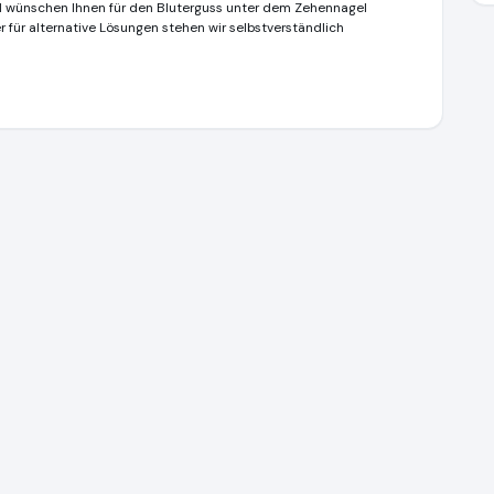
und wünschen Ihnen für den Bluterguss unter dem Zehennagel
für alternative Lösungen stehen wir selbstverständlich
 für natürliche Gesundheit
https://www.stayhealthy.ch
https://