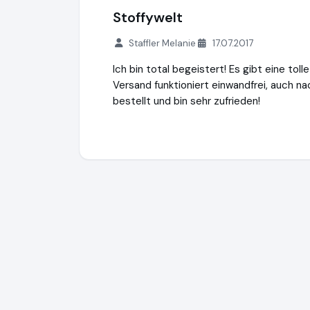
Stoffywelt
Staffler Melanie
17.07.2017
Ich bin total begeistert! Es gibt eine to
Versand funktioniert einwandfrei, auch na
bestellt und bin sehr zufrieden!
Minzze GmbH - Onlineshop
https://natuer