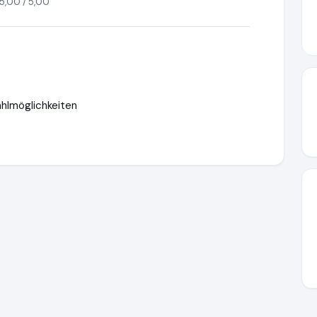
5,00 / 5,00
wahlmöglichkeiten
trandkorbprofi.de
https://www.ausgezeichnet.org/media/6639