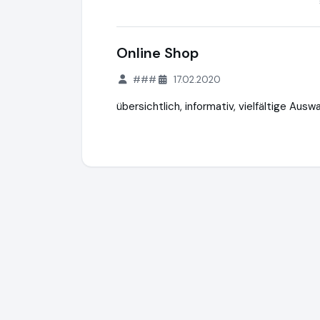
Online Shop
###
17.02.2020
übersichtlich, informativ, vielfältige Aus
Die Strandkorbprofis GmbH
https://www.s