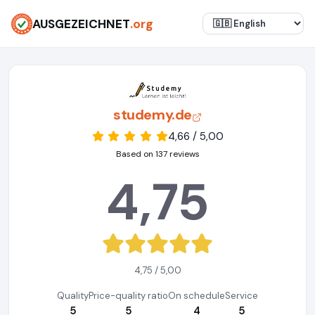
AUSGEZEICHNET
.org
studemy.de
4,66 / 5,00
Based on 137 reviews
4,75
4,75 / 5,00
Quality
Price-quality ratio
On schedule
Service
5
5
4
5