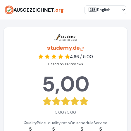
AUSGEZEICHNET
.org
studemy.de
4,66 / 5,00
Based on 137 reviews
5,00
5,00 / 5,00
Quality
Price-quality ratio
On schedule
Service
5
5
5
5