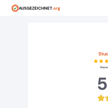
AUSGEZEICHNET
.org
Stu
Based
5