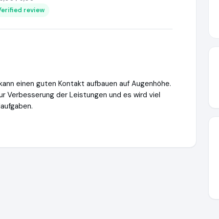
Verified review
n kann einen guten Kontakt aufbauen auf Augenhöhe.
ur Verbesserung der Leistungen und es wird viel
laufgaben.
ttps://www.ausgezeichnet.org/media/647e040549961a33f11b2