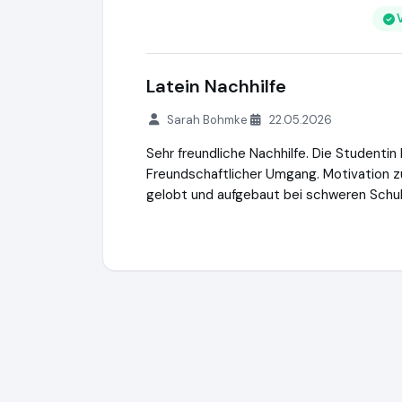
Latein Nachhilfe
Sarah Bohmke
22.05.2026
Sehr freundliche Nachhilfe. Die Studenti
Freundschaftlicher Umgang. Motivation z
gelobt und aufgebaut bei schweren Schu
Studentenring
https://studentenring.de
h