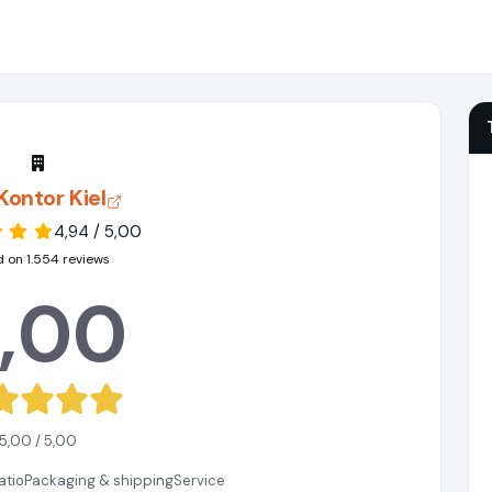
Kontor Kiel
4,94 / 5,00
 on 1.554 reviews
,00
5,00 / 5,00
atio
Packaging & shipping
Service