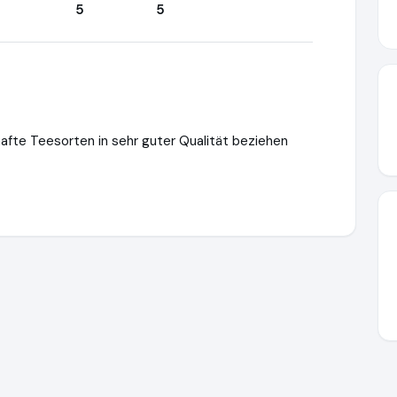
5
5
hafte Teesorten in sehr guter Qualität beziehen
iel.de