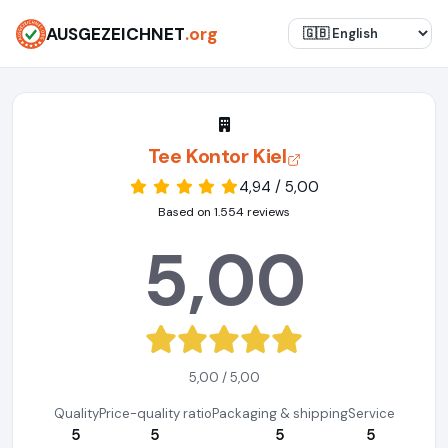
AUSGEZEICHNET
.org
Tee Kontor Kiel
4,94 / 5,00
Based on 1.554 reviews
5,00
5,00 / 5,00
Quality
Price-quality ratio
Packaging & shipping
Service
5
5
5
5