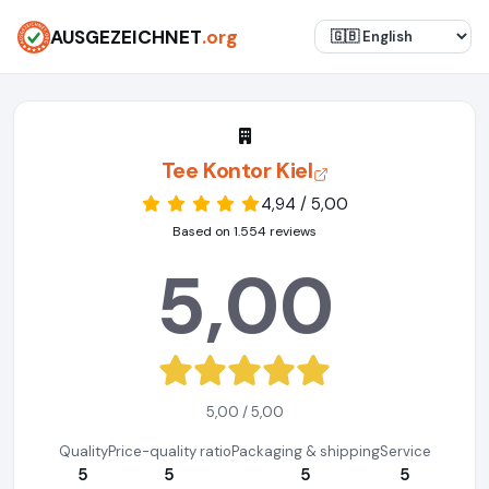
AUSGEZEICHNET
.org
Tee Kontor Kiel
4,94 / 5,00
Based on 1.554 reviews
5,00
5,00 / 5,00
Quality
Price-quality ratio
Packaging & shipping
Service
5
5
5
5