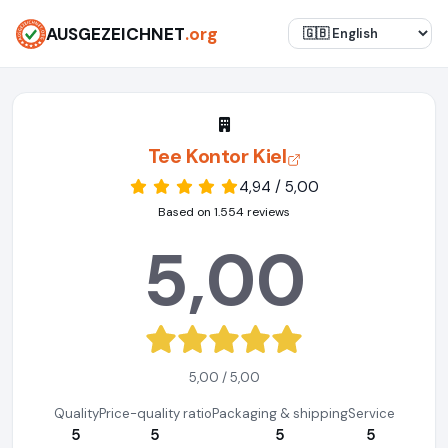
AUSGEZEICHNET
.org
Tee Kontor Kiel
4,94 / 5,00
Based on 1.554 reviews
5,00
5,00 / 5,00
Quality
Price-quality ratio
Packaging & shipping
Service
5
5
5
5