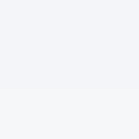
Tee Kontor Kiel
4,94 / 5,00