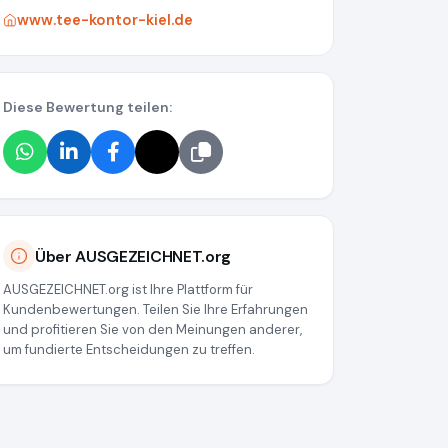
www.tee-kontor-kiel.de
Diese Bewertung teilen:
Über AUSGEZEICHNET.org
AUSGEZEICHNET.org ist Ihre Plattform für
Kundenbewertungen. Teilen Sie Ihre Erfahrungen
und profitieren Sie von den Meinungen anderer,
um fundierte Entscheidungen zu treffen.