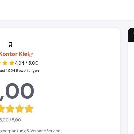
Kontor Kiel
4,94 / 5,00
 auf 1.554 Bewertungen
,00
5,00 / 5,00
ng
Verpackung & Versand
Service