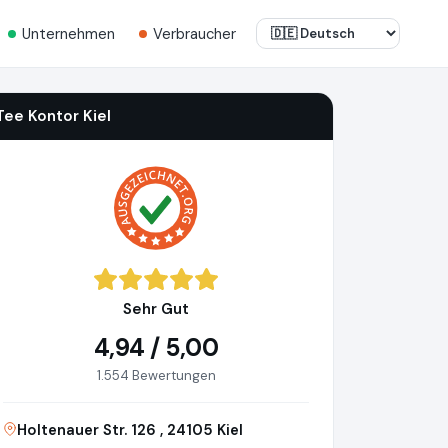
Unternehmen
Verbraucher
Tee Kontor Kiel
Sehr Gut
4,94 / 5,00
1.554 Bewertungen
Holtenauer Str. 126 , 24105 Kiel