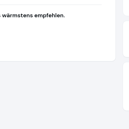
es wärmstens empfehlen.
ww.uhren-miquel.de