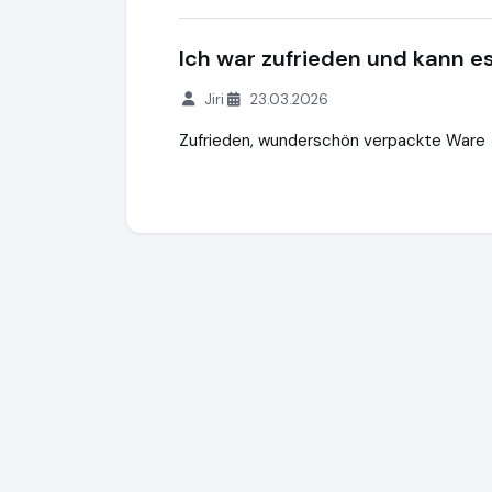
Ich war zufrieden und kann 
Jiri
23.03.2026
Zufrieden, wunderschön verpackte Ware
Miquel Schmuck & Uhren GmbH
http://w