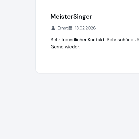
MeisterSinger
Ernst
13.02.2026
Sehr freundlicher Kontakt. Sehr schöne Uh
Gerne wieder.
Miquel Schmuck & Uhren GmbH
http://w